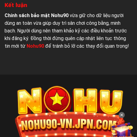
Kết luận
Chính sách bảo mật Nohu90
vừa giữ cho dữ liệu người
dùng an toàn vừa giúp duy trì sân chơi công bằng, minh
bạch. Người dùng nên tham khảo kỹ các điều khoản trước
khi đăng ký. Đồng thời đừng quên cập nhật liên tục thông
tin mới từ
Nohu90
để tránh bỏ lỡ các thay đổi quan trọng!
✕