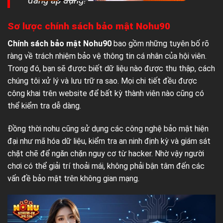
đang áp dụng!
Sơ lược chính sách bảo mật Nohu90
Chính sách bảo mật Nohu90
bao gồm những tuyên bố rõ
ràng về trách nhiệm bảo vệ thông tin cá nhân của hội viên.
Trong đó, bạn sẽ được biết dữ liệu nào được thu thập, cách
chúng tôi xử lý và lưu trữ ra sao. Mọi chi tiết đều được
công khai trên website để bất kỳ thành viên nào cũng có
thể kiểm tra dễ dàng.
Đồng thời nohu cũng sử dụng các công nghệ bảo mật hiện
đại như mã hóa dữ liệu, kiểm tra an ninh định kỳ và giám sát
chặt chẽ để ngăn chặn nguy cơ từ hacker. Nhờ vậy người
chơi có thể giải trí thoải mái, không phải bận tâm đến các
vấn đề bảo mật trên không gian mạng.