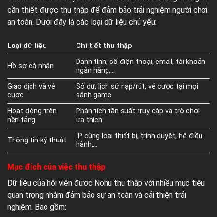
cần thiết được thu thập để đảm bảo trải nghiệm người chơi
an toàn. Dưới đây là các loại dữ liệu chủ yếu:
Loại dữ liệu
Chi tiết thu thập
Danh tính, số điện thoại, email, tài khoản
Hồ sơ cá nhân
ngân hàng,…
Giao dịch và vé
Số dư, lịch sử nạp/rút, vé cược tại mọi
cược
sảnh game
Hoạt động trên
Phân tích tần suất truy cập và trò chơi
nền tảng
ưa thích
IP cùng loại thiết bị, trình duyệt, hệ điều
Thông tin kỹ thuật
hành,…
Mục đích của việc thu thập
Dữ liệu của hội viên được Nohu thu thập với nhiều mục tiêu
quan trọng nhằm đảm bảo sự an toàn và cải thiện trải
nghiệm. Bao gồm: