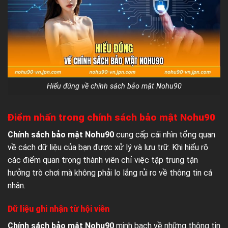
Hiểu đúng về chính sách bảo mật Nohu90
Điểm nhấn trong chính sách bảo mật Nohu90
Chính sách bảo mật Nohu90
cung cấp cái nhìn tổng quan
về cách dữ liệu của bạn được xử lý và lưu trữ. Khi hiểu rõ
các điểm quan trọng thành viên chỉ việc tập trung tận
hưởng trò chơi mà không phải lo lắng rủi ro về thông tin cá
nhân.
Dữ liệu ghi nhận từ hội viên
Chính sách bảo mật Nohu90
minh bạch về những thông tin