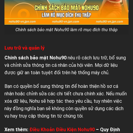
Chính sách bảo mật Nohu90 làm rõ mục đích thu thập
Lưu trữ và quản lý
Chính sách bảo mật Nohu90
nêu rõ cách lưu trữ, bổ sung
và chỉnh sửa thông tin cá nhân của hội viên. Mọi dữ liệu
được giữ an toàn tuyệt đối trên hệ thống máy chủ.
Bạn có quyền bổ sung thông tin để hoàn thiện hồ sơ cá
nhân hoặc chỉnh sửa các chi tiết chưa chính xác. Nếu muốn
xóa dữ liệu, Nohu sẽ hợp tác theo yêu cầu, tuy nhiên việc
này đồng nghĩa bạn sẽ không còn quyền sử dụng các dịch
vụ hay truy cập thông tin từ chúng tôi.
Xem thêm:
Điều Khoản Điều Kiện Nohu90
– Quy Định