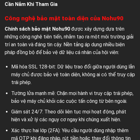
Cần Nắm Khi Tham Gia
Công nghệ bảo mật toàn diện của Nohu90
Chính sách bảo mật Nohu90
được xây dựng dựa trên
những công nghệ tiên tiến, nhằm tạo ra một môi trường giải
trí an toàn và đáng tin cậy. Nền tảng áp dụng nhiều biện
pháp đồng bộ để bảo vệ dữ liệu cá nhân của hội viên:
Mã hóa SSL 128-bit: Dữ liệu trao đổi giữa người dùng lẫn
máy chủ được bảo vệ toàn diện, không ai có thể truy cập
trái phép.
Tường lửa mạnh mẽ: Chặn mọi hành vi truy cập trái phép,
bảo vệ máy chủ khỏi các cuộc tấn công từ bên ngoài.
Giám sát 24/7: Theo dõi liên tục mọi hoạt động, phát
hiện và xử lý các nguy cơ ngay khi chúng xuất hiện.
Xác thực hai lớp (2FA): Yêu cầu người dùng nhập thêm
mã OTP khi đăng nhập, rút tiền hoặc thay đổi thông tin