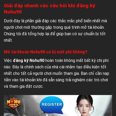
Giải đáp nhanh các câu hỏi khi đăng ký
Nohu90
Dưới đây là phần giải đáp các thắc mắc phổ biến nhất mà
người chơi mới thường gặp trong quá trình mở tài khoản.
Chúng tôi đã tổng hợp lại để giúp bạn có sự chuẩn bị tốt
nhất.
Mở tài khoản Nohu90 có bị mất phí không?
Việc
đăng ký Nohu90
hoàn toàn không mất bất kỳ chi phí
nào. Đây là chính sách của nhà cái nhằm tạo điều kiện tốt
nhất cho tất cả người chơi muốn tham gia. Bạn chỉ cần nạp
tiền vào tài khoản khi đã sẵn sàng trải nghiệm các trò chơi
và tham gia đặt cược.