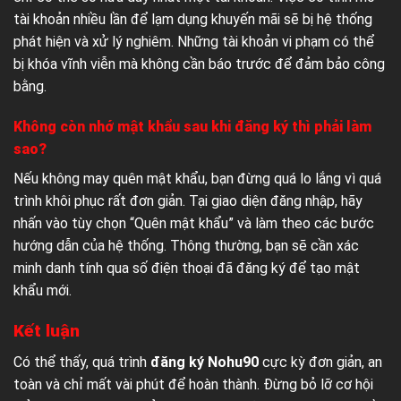
tài khoản nhiều lần để lạm dụng khuyến mãi sẽ bị hệ thống
phát hiện và xử lý nghiêm. Những tài khoản vi phạm có thể
bị khóa vĩnh viễn mà không cần báo trước để đảm bảo công
bằng.
Không còn nhớ mật khẩu sau khi đăng ký thì phải làm
sao?
Nếu không may quên mật khẩu, bạn đừng quá lo lắng vì quá
trình khôi phục rất đơn giản. Tại giao diện đăng nhập, hãy
nhấn vào tùy chọn “Quên mật khẩu” và làm theo các bước
hướng dẫn của hệ thống. Thông thường, bạn sẽ cần xác
minh danh tính qua số điện thoại đã đăng ký để tạo mật
khẩu mới.
Kết luận
Có thể thấy, quá trình
đăng ký Nohu90
cực kỳ đơn giản, an
toàn và chỉ mất vài phút để hoàn thành. Đừng bỏ lỡ cơ hội