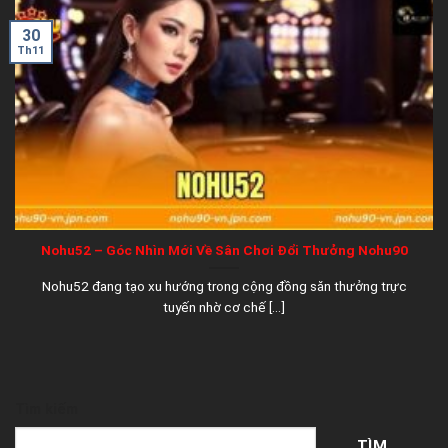
30
Th11
Nohu52 – Góc Nhìn Mới Về Sân Chơi Đổi Thưởng Nohu90
Nohu52 đang tạo xu hướng trong cộng đồng săn thưởng trực
tuyến nhờ cơ chế [...]
Tìm kiếm
TÌM