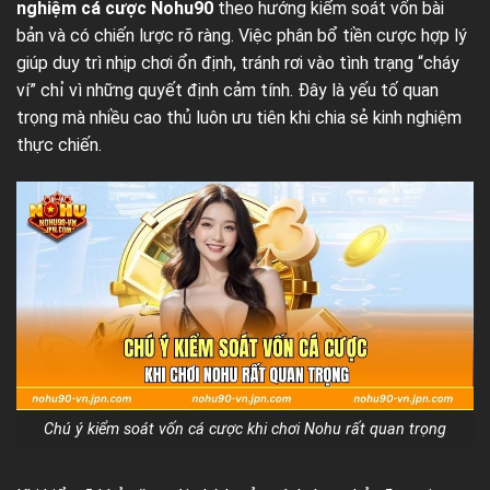
nghiệm cá cược Nohu90
theo hướng kiểm soát vốn bài
bản và có chiến lược rõ ràng. Việc phân bổ tiền cược hợp lý
giúp duy trì nhịp chơi ổn định, tránh rơi vào tình trạng “cháy
ví” chỉ vì những quyết định cảm tính. Đây là yếu tố quan
trọng mà nhiều cao thủ luôn ưu tiên khi chia sẻ kinh nghiệm
thực chiến.
Chú ý kiểm soát vốn cá cược khi chơi Nohu rất quan trọng