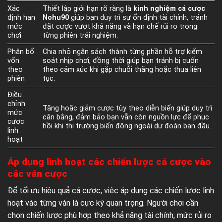
Xác
Thiết lập giới hạn rõ ràng là
kinh nghiệm cá cược
định hạn
Nohu90
giúp bạn duy trì sự ổn định tài chính, tránh
mức
đặt cược vượt khả năng và hạn chế rủi ro trong
chơi
từng phiên trải nghiệm.
Phân bổ
Chia nhỏ ngân sách thành từng phần hỗ trợ kiểm
vốn
soát nhịp chơi, đồng thời giúp bạn tránh bị cuốn
theo
theo cảm xúc khi gặp chuỗi thắng hoặc thua liên
phiên
tục.
Điều
chỉnh
Tăng hoặc giảm cược tùy theo diễn biến giúp duy trì
mức
cân bằng, đảm bảo bạn vẫn còn nguồn lực để phục
cược
hồi khi thị trường biến động ngoài dự đoán ban đầu.
linh
hoạt
Áp dụng linh hoạt các chiến lược cá cược vào
các ván cược
Để tối ưu hiệu quả cá cược, việc áp dụng các chiến lược linh
hoạt vào từng ván là cực kỳ quan trọng. Người chơi cần
chọn chiến lược phù hợp theo khả năng tài chính, mức rủi ro