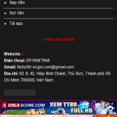
Nạp tiền
Rút tiền
Tải app
THÔNG TIN LIÊN HỆ
Website:
/
Điện thoại:
0919687968
Gmail:
Nohu90-vn.jpn.com@gmail.com
Địa chỉ:
82 Đ. 42, Hiệp Bình Chánh, Thủ Đức, Thành phố Hồ
Chí Minh 700000, Việt Nam
×
×
×
Nohu90-vn.jpn.com