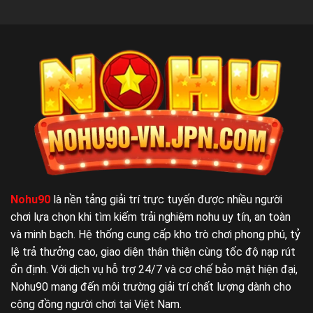
Nohu90
là nền tảng giải trí trực tuyến được nhiều người
chơi lựa chọn khi tìm kiếm trải nghiệm nohu uy tín, an toàn
và minh bạch. Hệ thống cung cấp kho trò chơi phong phú, tỷ
lệ trả thưởng cao, giao diện thân thiện cùng tốc độ nạp rút
ổn định. Với dịch vụ hỗ trợ 24/7 và cơ chế bảo mật hiện đại,
Nohu90 mang đến môi trường giải trí chất lượng dành cho
cộng đồng người chơi tại Việt Nam.