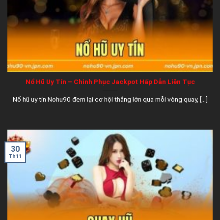
Nổ Hũ Uy Tín – Chinh Phục Jackpot Hấp Dẫn Liên Tục
Nổ hũ uy tín Nohu90 đem lại cơ hội thắng lớn qua mỗi vòng quay, [...]
30
Th11