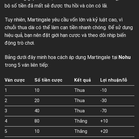
bộ số tiền đã mất sẽ được thu hồi và còn có lãi.
Tuy nhiên, Martingale yêu cầu vốn lớn và kỷ luật cao, vì
chuỗi thua dài có thể làm cạn tiền nhanh chóng. Để sử dụng
hiệu quả, bạn nên đặt giới hạn cược và theo dõi nhịp biến
động trò chơi.
Bảng dưới đây minh họa cách áp dụng Martingale tại
Nohu
trong 5 ván liên tiếp:
Ván cược
Số tiền cược
Kết quả
Lợi nhuận/lỗ
1
10
Thua
-10
2
20
Thua
-30
3
40
Thua
-70
4
80
Thắng
+10
5
10
Thắng
+20