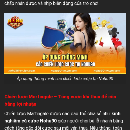
chấp nhận được và nhịp biến động của trò chơi.
Áp dụng thông minh các chiến lược cược tại Nohu90
Chiến lược Martingale – Tăng cược khi thua để cân
bằng lợi nhuận
Chiến lược Martingale được các cao thủ chia sẻ như
kinh
nghiệm cá cược Nohu90
giúp người chơi bù lỗ nhanh bằng
cách tăng gấp đôi cược sau mỗi ván thua. Nếu thắng, toàn