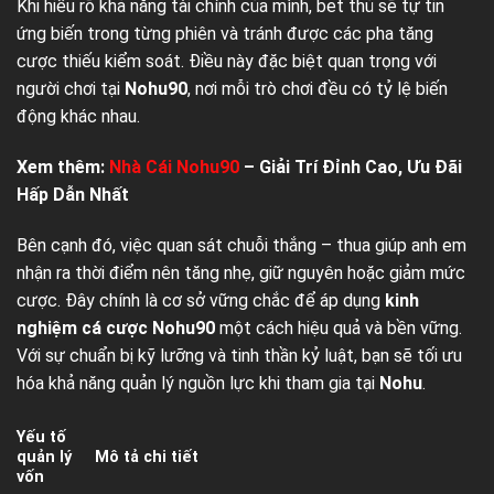
Khi hiểu rõ khả năng tài chính của mình, bet thủ sẽ tự tin
ứng biến trong từng phiên và tránh được các pha tăng
cược thiếu kiểm soát. Điều này đặc biệt quan trọng với
người chơi tại
Nohu90
, nơi mỗi trò chơi đều có tỷ lệ biến
động khác nhau.
Xem thêm:
Nhà Cái Nohu90
– Giải Trí Đỉnh Cao, Ưu Đãi
Hấp Dẫn Nhất
Bên cạnh đó, việc quan sát chuỗi thắng – thua giúp anh em
nhận ra thời điểm nên tăng nhẹ, giữ nguyên hoặc giảm mức
cược. Đây chính là cơ sở vững chắc để áp dụng
kinh
nghiệm cá cược Nohu90
một cách hiệu quả và bền vững.
Với sự chuẩn bị kỹ lưỡng và tinh thần kỷ luật, bạn sẽ tối ưu
hóa khả năng quản lý nguồn lực khi tham gia tại
Nohu
.
Yếu tố
quản lý
Mô tả chi tiết
vốn