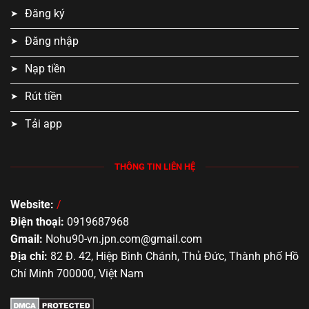
Đăng ký
Đăng nhập
Nạp tiền
Rút tiền
Tải app
THÔNG TIN LIÊN HỆ
Website:
/
Điện thoại:
0919687968
Gmail:
Nohu90-vn.jpn.com@gmail.com
Địa chỉ:
82 Đ. 42, Hiệp Bình Chánh, Thủ Đức, Thành phố Hồ
Chí Minh 700000, Việt Nam