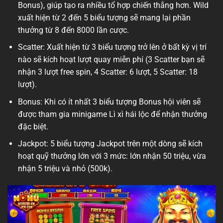
Bonus), giúp tạo ra nhiều tổ hợp chiến thắng hơn. Wild
xuất hiện từ 2 đến 5 biểu tượng sẽ mang lại phần
thưởng từ 8 đến 8000 lần cược.
Scatter: Xuất hiện từ 3 biểu tượng trở lên ở bất kỳ vị trí
nào sẽ kích hoạt lượt quay miễn phí (3 Scatter bạn sẽ
nhận 3 lượt free spin, 4 Scatter: 6 lượt, 5 Scatter: 18
lượt).
Bonus: Khi có ít nhất 3 biểu tượng Bonus hội viên sẽ
được tham gia minigame Lì xì hái lộc để nhận thưởng
đặc biệt.
Jackpot: 5 biểu tượng Jackpot trên một dòng sẽ kích
hoạt quỹ thưởng lớn với 3 mức: lớn nhận 50 triệu, vừa
nhận 5 triệu và nhỏ (500k).