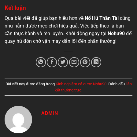
Kết luận
Qua bài viết đã giúp bạn hiểu hơn về
Nổ Hũ Thần Tài
cũng
như nắm được mẹo chơi hiệu quả. Việc tiếp theo là bạn
cần thực hành và rèn luyện. Khởi động ngay tại
Nohu90
để
quay hũ đón chờ vận may dẫn lối đến phần thưởng!
Bài viết này được đăng trong
Kinh nghiệm cá cược Nohu90
. Đánh dấu
liên
kết thường trực
.
ADMIN