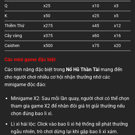
Q
x25
x10
x3
K
x50
x25
x5
Thiềm Thừ
x275
x45
x12
Cây vàng
x375
x60
x16
Caishen
x500
x75
x20
Các mini game đặc biệt
Các tính năng đặc biệt trong
Nổ Hũ Thần Tài
mang đến
cho người chơi nhiều cơ hội nhận thưởng nhờ các
minigame độc đáo:
Minigame X2: Sau mỗi lần quay, người chơi có thể chọn
tham gia game X2 để nhân đôi giá trị giải thưởng nếu
chọn đúng bao lì xì.
Lì xì hái lộc: Click vào bao lì xì hệ thống sẽ phát thưởng
ngẫu nhiên, trò chơi dừng lại khi gặp bao lì xì xám.