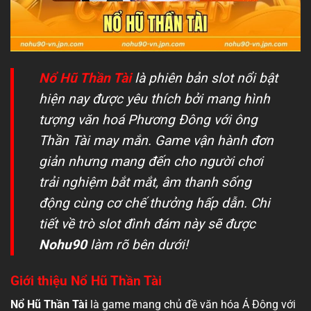
Nổ Hũ Thần Tài
là phiên bản slot nổi bật
hiện nay được yêu thích bởi mang hình
tượng văn hoá Phương Đông với ông
Thần Tài may mắn. Game vận hành đơn
giản nhưng mang đến cho người chơi
trải nghiệm bắt mắt, âm thanh sống
động cùng cơ chế thưởng hấp dẫn. Chi
tiết về trò slot đình đám này sẽ được
Nohu90
làm rõ bên dưới!
Giới thiệu Nổ Hũ Thần Tài
Nổ Hũ Thần Tài
là game mang chủ đề văn hóa Á Đông với