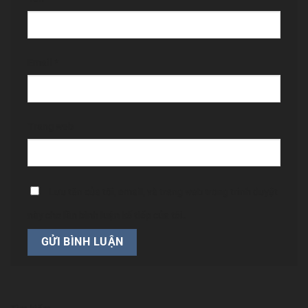
Email
*
Trang web
Lưu tên của tôi, email, và trang web trong trình duyệt
này cho lần bình luận kế tiếp của tôi.