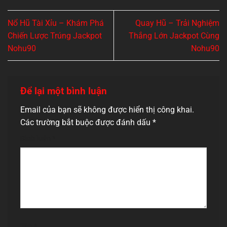
Nổ Hũ Tài Xỉu – Khám Phá
Quay Hũ – Trải Nghiệm
Chiến Lược Trúng Jackpot
Thắng Lớn Jackpot Cùng
Nohu90
Nohu90
Để lại một bình luận
Email của bạn sẽ không được hiển thị công khai.
Các trường bắt buộc được đánh dấu
*
Bình luận
*
Tên
*