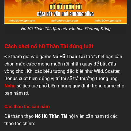
Nổ Hũ Thần Tài đậm nét văn hoá Phương Đông
Cách chơi nổ hũ Thần Tài đúng luật
Để tham gia vào game
Nổ Hũ Thần Tài
trước hết bạn cần
chọn mức cược mong muốn rồi nhấn quay để bắt đầu
vòng chơi. Khi các biểu tượng đặc biệt như Wild, Scatter,
Bonus xuất hiện đúng vị trí thì sẽ trả thưởng tương ứng.
Nohu
sẽ tiếp tục phổ biến những quy định trong game cho
bạn nắm rõ.
Các thao tác cần nắm
Để thành thạo
Nổ Hũ Thần Tài
hội viên cần nắm rõ các
thao tác chính: