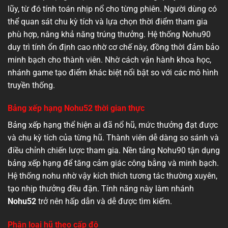
lũy, từ đó tính toán nhịp nổ cho từng phiên. Người dùng có
thể quan sát chu kỳ tích và lựa chọn thời điểm tham gia
phù hợp, nâng khả năng trúng thưởng. Hệ thống Nohu90
duy trì tính ổn định cao nhờ cơ chế này, đồng thời đảm bảo
minh bạch cho thành viên. Nhờ cách vận hành khoa học,
nhánh game tạo điểm khác biệt nổi bật so với các mô hình
truyền thống.
Bảng xếp hạng Nohu52
thời gian thực
Bảng xếp hạng thể hiện ai đã nổ hũ, mức thưởng đạt được
và chu kỳ tích của từng hũ. Thành viên dễ dàng so sánh và
điều chỉnh chiến lược tham gia. Nền tảng Nohu90 tận dụng
bảng xếp hạng để tăng cảm giác công bằng và minh bạch.
Hệ thống nohu nhờ vậy kích thích tương tác thường xuyên,
tạo nhịp thưởng đều đặn. Tính năng này làm nhánh
Nohu52
trở nên hấp dẫn và dễ được tìm kiếm.
Phân loại hũ theo cấp độ