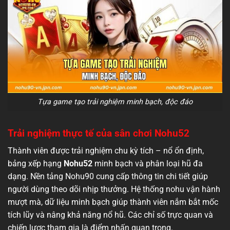
Tựa game tạo trải nghiệm minh bạch, độc đáo
Trải nghiệm thực tế của sân chơi Nohu52
Thành viên được trải nghiệm chu kỳ tích – nổ ổn định,
bảng xếp hạng
Nohu52
minh bạch và phân loại hũ đa
dạng. Nền tảng Nohu90 cung cấp thông tin chi tiết giúp
người dùng theo dõi nhịp thưởng. Hệ thống nohu vận hành
mượt mà, dữ liệu minh bạch giúp thành viên nắm bắt mốc
tích lũy và nâng khả năng nổ hũ. Các chỉ số trực quan và
chiến lược tham gia là điểm nhấn quan trọng.