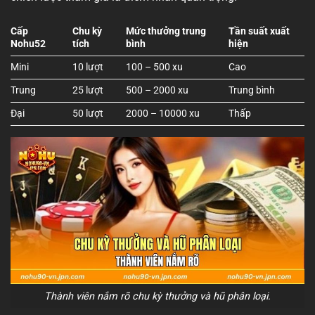
Cấp
Chu kỳ
Mức thưởng trung
Tần suất xuất
Nohu52
tích
bình
hiện
Mini
10 lượt
100 – 500 xu
Cao
Trung
25 lượt
500 – 2000 xu
Trung bình
Đại
50 lượt
2000 – 10000 xu
Thấp
Thành viên nắm rõ chu kỳ thưởng và hũ phân loại.