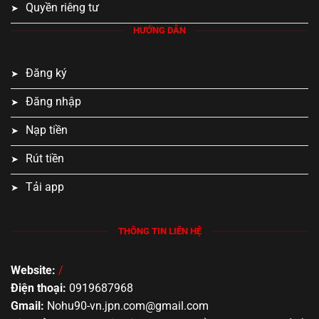
Quyền riêng tư
HƯỚNG DẪN
Đăng ký
Đăng nhập
Nạp tiền
Rút tiền
Tải app
THÔNG TIN LIÊN HỆ
Website:
/
Điện thoại:
0919687968
Gmail:
Nohu90-vn.jpn.com@gmail.com