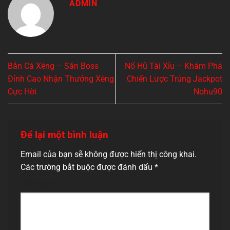
ADMIN
Bắn Cá Xèng – Săn Boss
Nổ Hũ Tài Xỉu – Khám Phá
Đỉnh Cao Nhận Thưởng Xèng
Chiến Lược Trúng Jackpot
Cực Hời
Nohu90
Để lại một bình luận
Email của bạn sẽ không được hiển thị công khai.
Các trường bắt buộc được đánh dấu
*
Bình luận
*