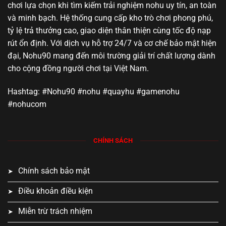
chơi lựa chọn khi tìm kiếm trải nghiệm nohu uy tín, an toàn
và minh bạch. Hệ thống cung cấp kho trò chơi phong phú,
tỷ lệ trả thưởng cao, giao diện thân thiện cùng tốc độ nạp
rút ổn định. Với dịch vụ hỗ trợ 24/7 và cơ chế bảo mật hiện
đại, Nohu90 mang đến môi trường giải trí chất lượng dành
cho cộng đồng người chơi tại Việt Nam.
Hashtag: #Nohu90 #nohu #quayhu #gamenohu
#nohucom
CHÍNH SÁCH
Chính sách bảo mật
Điều khoản điều kiện
Miễn trừ trách nhiệm