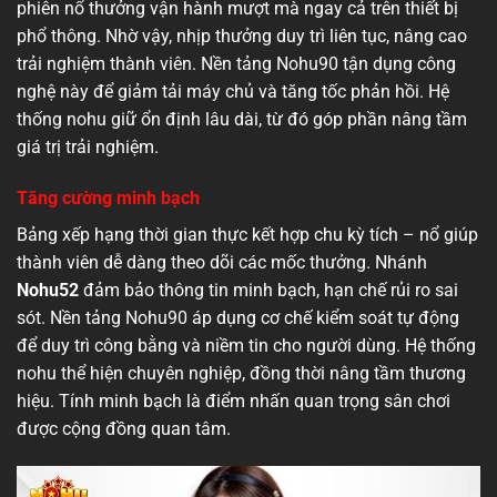
phiên nổ thưởng vận hành mượt mà ngay cả trên thiết bị
phổ thông. Nhờ vậy, nhịp thưởng duy trì liên tục, nâng cao
trải nghiệm thành viên. Nền tảng Nohu90 tận dụng công
nghệ này để giảm tải máy chủ và tăng tốc phản hồi. Hệ
thống nohu giữ ổn định lâu dài, từ đó góp phần nâng tầm
giá trị trải nghiệm.
Tăng cường minh bạch
Bảng xếp hạng thời gian thực kết hợp chu kỳ tích – nổ giúp
thành viên dễ dàng theo dõi các mốc thưởng. Nhánh
Nohu52
đảm bảo thông tin minh bạch, hạn chế rủi ro sai
sót. Nền tảng Nohu90 áp dụng cơ chế kiểm soát tự động
để duy trì công bằng và niềm tin cho người dùng. Hệ thống
nohu thể hiện chuyên nghiệp, đồng thời nâng tầm thương
hiệu. Tính minh bạch là điểm nhấn quan trọng sân chơi
được cộng đồng quan tâm.