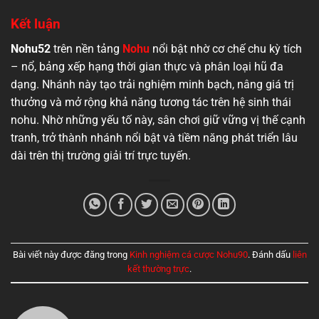
Kết luận
Nohu52
trên nền tảng
Nohu
nổi bật nhờ cơ chế chu kỳ tích
– nổ, bảng xếp hạng thời gian thực và phân loại hũ đa
dạng. Nhánh này tạo trải nghiệm minh bạch, nâng giá trị
thưởng và mở rộng khả năng tương tác trên hệ sinh thái
nohu. Nhờ những yếu tố này, sân chơi giữ vững vị thế cạnh
tranh, trở thành nhánh nổi bật và tiềm năng phát triển lâu
dài trên thị trường giải trí trực tuyến.
Bài viết này được đăng trong
Kinh nghiệm cá cược Nohu90
. Đánh dấu
liên
kết thường trực
.