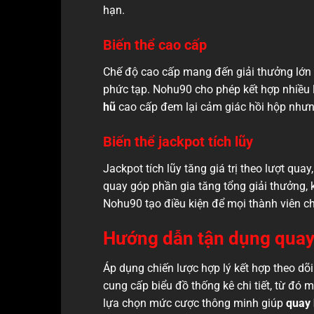
hạn.
Biến thể cao cấp
Chế độ cao cấp mang đến giải thưởng lớn 
phức tạp. Nohu90 cho phép kết hợp nhiều 
hũ
cao cấp đem lại cảm giác hồi hộp nhưn
Biến thể jackpot tích lũy
Jackpot tích lũy tăng giá trị theo lượt qu
quay góp phần gia tăng tổng giải thưởng, 
Nohu90 tạo điều kiện để mọi thành viên chin
Hướng dẫn tận dụng quay
Áp dụng chiến lược hợp lý kết hợp theo dõi
cung cấp biểu đồ thống kê chi tiết, từ đó m
lựa chọn mức cược thông minh giúp
quay