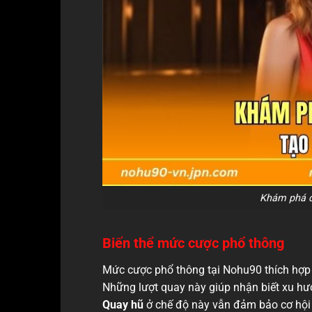
Khám phá đa
Biến thể mức cược phổ thông
Mức cược phổ thông tại Nohu90 thích hợp 
Những lượt quay này giúp nhận biết xu hướ
Quay hũ
ở chế độ này vẫn đảm bảo cơ hội 