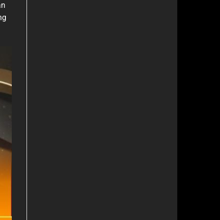
an
ng