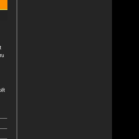
t
ưu
kết