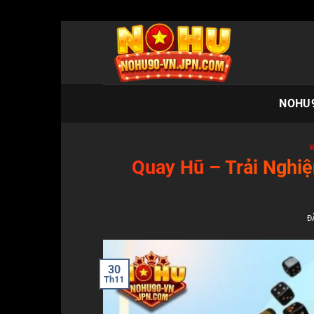
Bỏ
qua
nội
dung
NOHU
Quay Hũ – Trải Nghi
Đ
30
Th11