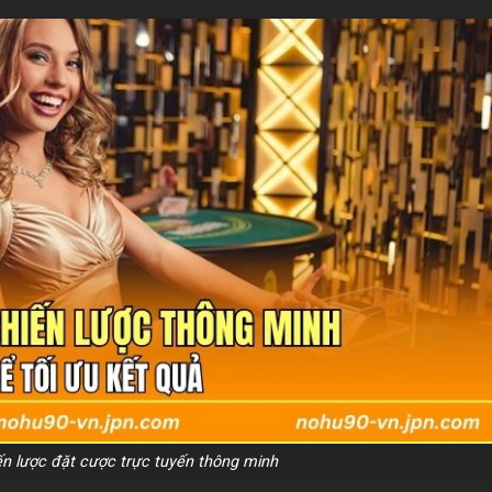
n lược đặt cược trực tuyến thông minh