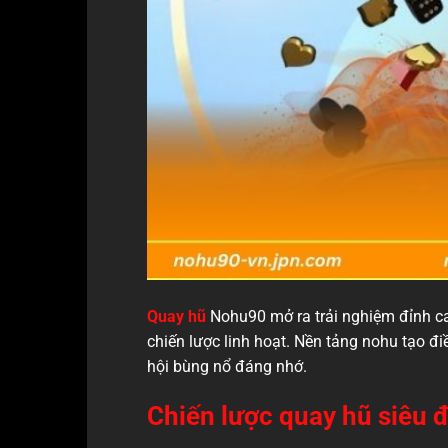
Quay hũ
Nohu90 mở ra trải nghiệm đỉnh ca
chiến lược linh hoạt. Nền tảng nohu tạo đi
hội bùng nổ đáng nhớ.
Chiến lược quay hũ siêu