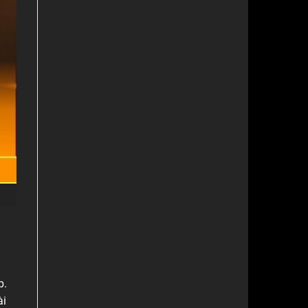
p.
ài