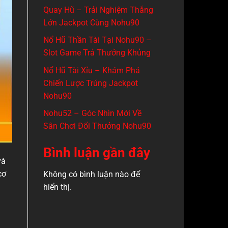
Quay Hũ – Trải Nghiệm Thắng
Lớn Jackpot Cùng Nohu90
Nổ Hũ Thần Tài Tại Nohu90 –
Slot Game Trả Thưởng Khủng
Nổ Hũ Tài Xỉu – Khám Phá
Chiến Lược Trúng Jackpot
Nohu90
Nohu52 – Góc Nhìn Mới Về
Sân Chơi Đổi Thưởng Nohu90
Bình luận gần đây
và
cơ
Không có bình luận nào để
hiển thị.