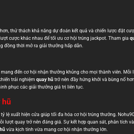
hơn, thử thách khả năng dự đoán kết quả và chiến lược đặt cư
lượt cược khác nhau để tối ưu cơ hội trúng jackpot. Tham gia
q
g đồng thời mở ra giải thưởng hấp dẫn.
ay, mang đến cơ hội nhận thưởng khủng cho mọi thành viên. Mỗi 
khiến trải nghiệm
quay hũ
trở nên đầy hứng khởi và bùng nổ hơn
h phục các giải thưởng giá trị liên tục.
 hũ
 tỷ lệ xuất hiện cửa giúp tối đa hóa cơ hội trúng thưởng. Nohu9
ỗi lượt quay trở nên đáng giá. Sự kết hợp quan sát, phân tích và
 hũ
vừa kịch tính vừa mang cơ hội nhận thưởng lớn.