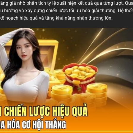
ng giá nhờ phân tích tỷ lệ xuất hiện kết quả qua từng lượt. Qu
 xu hướng và xây dựng chiến lược tối ưu hóa giải thưởng. Hệ thố
p kế hoạch hiệu quả và tăng khả năng nhận thưởng lớn.