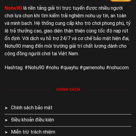
Nohu90
là nền tảng giải trí trực tuyến được nhiều người
chơi lựa chọn khi tìm kiếm trải nghiệm nohu uy tín, an toàn
và minh bạch. Hệ thống cung cấp kho trò chơi phong phú, tỷ
lệ trả thưởng cao, giao diện thân thiện cùng tốc độ nạp rút
ổn định. Với dịch vụ hỗ trợ 24/7 và cơ chế bảo mật hiện đại,
Nohu90 mang đến môi trường giải trí chất lượng dành cho
cộng đồng người chơi tại Việt Nam.
Hashtag: #Nohu90 #nohu #quayhu #gamenohu #nohucom
CHÍNH SÁCH
Chính sách bảo mật
Điều khoản điều kiện
Miễn trừ trách nhiệm