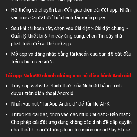
Hệ thống sẽ chuyển bạn đến giao diện cài đặt app. Nhấn
vào mục Cài đặt để tiến hành tải xuống ngay.
Sau khi tải hoàn tất, chọn vào Cài đặt > Cài đặt chung >
Quản lý thiết bị & tin cậy ứng dụng, chọn Tin cậy nhà
phát triển để có thể mở app.
Mở app và đăng nhập bằng tài khoản của bạn để bắt đầu
trải nghiệm cá cược.
Tải app Nohu90 nhanh chóng cho hệ điều hành Android
Truy cập website chính thức của Nohu90 bằng trình
duyệt trên điện thoại Android.
Nhấn vào nút “Tải App Android” để tải file APK.
Trước khi cài đặt, chọn vào các mục Cài đặt > Bảo mật >
Cho phép cài đặt ứng dụng không xác định để cấp quyền
cho thiết bị cài đặt ứng dụng từ nguồn ngoài Play Store.