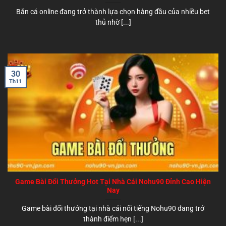
Bắn cá online đang trở thành lựa chọn hàng đầu của nhiều bet
thủ nhờ [...]
30
Th11
Game Bài Đổi Thưởng Hot Tại Nhà Cái Nohu90 Đỉnh Cao Hiện
Nay
Game bài đổi thưởng tại nhà cái nổi tiếng Nohu90 đang trở
thành điểm hẹn [...]