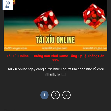
30
Th11
Tài Xỉu Online – Hướng Dẫn Chơi Game Tăng Tỷ Lệ Thắng Đến
99%
Tài xỉu online ngày càng được nhiều người lựa chọn nhờ lối chơi
nhanh, rõ [...]
1
2
Tìm kiếm