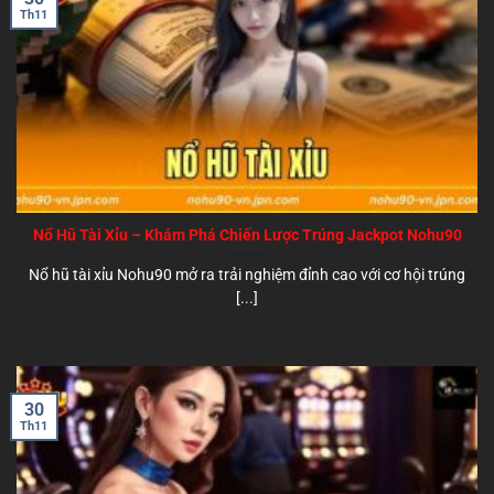
Th11
Nổ Hũ Tài Xỉu – Khám Phá Chiến Lược Trúng Jackpot Nohu90
Nổ hũ tài xỉu Nohu90 mở ra trải nghiệm đỉnh cao với cơ hội trúng
[...]
30
Th11