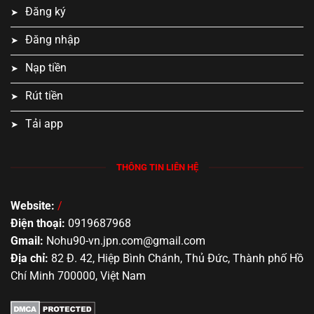
Đăng ký
Đăng nhập
Nạp tiền
Rút tiền
Tải app
THÔNG TIN LIÊN HỆ
Website:
/
Điện thoại:
0919687968
Gmail:
Nohu90-vn.jpn.com@gmail.com
Địa chỉ:
82 Đ. 42, Hiệp Bình Chánh, Thủ Đức, Thành phố Hồ
Chí Minh 700000, Việt Nam