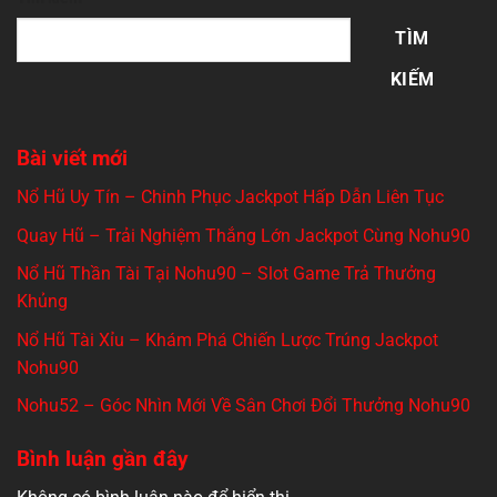
TÌM
KIẾM
Bài viết mới
Nổ Hũ Uy Tín – Chinh Phục Jackpot Hấp Dẫn Liên Tục
Quay Hũ – Trải Nghiệm Thắng Lớn Jackpot Cùng Nohu90
Nổ Hũ Thần Tài Tại Nohu90 – Slot Game Trả Thưởng
Khủng
Nổ Hũ Tài Xỉu – Khám Phá Chiến Lược Trúng Jackpot
Nohu90
Nohu52 – Góc Nhìn Mới Về Sân Chơi Đổi Thưởng Nohu90
Bình luận gần đây