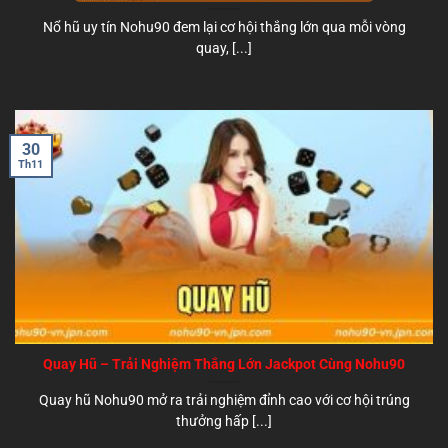
Nổ hũ uy tín Nohu90 đem lại cơ hội thắng lớn qua mỗi vòng
quay, [...]
30
Th11
Quay Hũ – Trải Nghiệm Thắng Lớn Jackpot Cùng Nohu90
Quay hũ Nohu90 mở ra trải nghiệm đỉnh cao với cơ hội trúng
thưởng hấp [...]