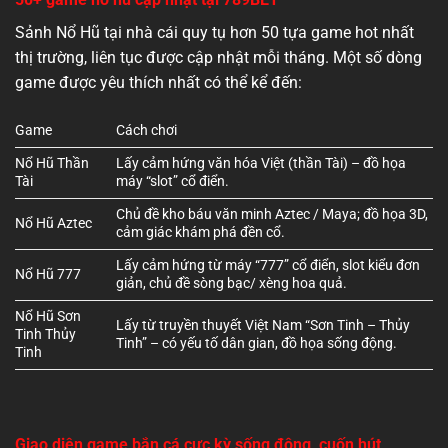
Sảnh Nổ Hũ tại nhà cái quy tụ hơn 50 tựa game hot nhất
thị trường, liên tục được cập nhật mỗi tháng. Một số dòng
game được yêu thích nhất có thể kể đến:
Game
Cách chơi
Nổ Hũ Thần
Lấy cảm hứng văn hóa Việt (thần Tài) – đồ họa
Tài
máy “slot” cổ điển.
Chủ đề kho báu văn minh Aztec / Maya; đồ họa 3D,
Nổ Hũ Aztec
cảm giác khám phá đền cổ.
Lấy cảm hứng từ máy “777” cổ điển, slot kiểu đơn
Nổ Hũ 777
giản, chủ đề sòng bạc/ xèng hoa quả.
Nổ Hũ Sơn
Lấy từ truyền thuyết Việt Nam “Sơn Tinh – Thủy
Tinh Thủy
Tinh” – có yếu tố dân gian, đồ họa sống động.
Tinh
Giao diện game bắn cá cực kỳ sống động, cuốn hút