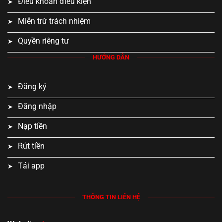
Điều khoản điều kiện
Miễn trừ trách nhiệm
Quyền riêng tư
HƯỚNG DẪN
Đăng ký
Đăng nhập
Nạp tiền
Rút tiền
Tải app
THÔNG TIN LIÊN HỆ