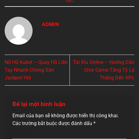
trực
.
ADMIN
Nổ Hũ Kubet – Quay Hũ Liền
Tài Xỉu Online – Hướng Dẫn
Tay Nhanh Chóng Săn
Chơi Game Tăng Tỷ Lệ
Jackpot Hời
Thắng Đến 99%
Để lại một bình luận
Email của bạn sẽ không được hiển thị công khai.
Các trường bắt buộc được đánh dấu
*
Bình luận
*