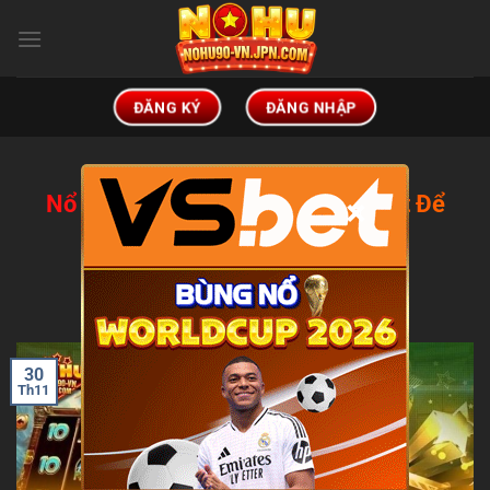
Bỏ
qua
nội
dung
ĐĂNG KÝ
ĐĂNG NHẬP
NHÀ CÁI NOHU90
Nổ Hũ 789BET – Trải Nghiệm Slot Để
×
Thắng Jackpot Tiền Tỷ
ĐĂNG VÀO
30/11/2025
BỞI
ADMIN
30
Th11