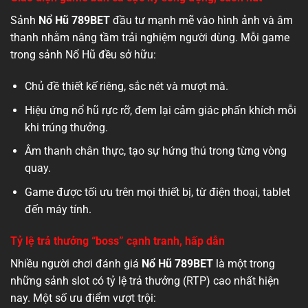
Sảnh
Nổ Hũ 789BET
đầu tư mạnh mẽ vào hình ảnh và âm
thanh nhằm nâng tầm trải nghiệm người dùng. Mỗi game
trong sảnh Nổ Hũ đều sở hữu:
Chủ đề thiết kế riêng, sắc nét và mượt mà.
Hiệu ứng nổ hũ rực rỡ, đem lại cảm giác phấn khích mỗi
khi trúng thưởng.
Âm thanh chân thực, tạo sự hứng thú trong từng vòng
quay.
Game được tối ưu trên mọi thiết bị, từ điện thoại, tablet
đến máy tính.
Tỷ lệ trả thưởng “boss” cạnh tranh, hấp dẫn
Nhiều người chơi đánh giá
Nổ Hũ 789BET
là một trong
những sảnh slot có tỷ lệ trả thưởng (RTP) cao nhất hiện
nay. Một số ưu điểm vượt trội: