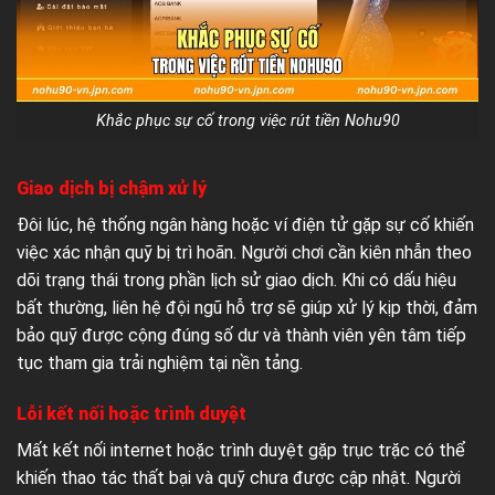
Khắc phục sự cố trong việc rút tiền Nohu90
Giao dịch bị chậm xử lý
Đôi lúc, hệ thống ngân hàng hoặc ví điện tử gặp sự cố khiến
việc xác nhận quỹ bị trì hoãn. Người chơi cần kiên nhẫn theo
dõi trạng thái trong phần lịch sử giao dịch. Khi có dấu hiệu
bất thường, liên hệ đội ngũ hỗ trợ sẽ giúp xử lý kịp thời, đảm
bảo quỹ được cộng đúng số dư và thành viên yên tâm tiếp
tục tham gia trải nghiệm tại nền tảng.
Lỗi kết nối hoặc trình duyệt
Mất kết nối internet hoặc trình duyệt gặp trục trặc có thể
khiến thao tác thất bại và quỹ chưa được cập nhật. Người