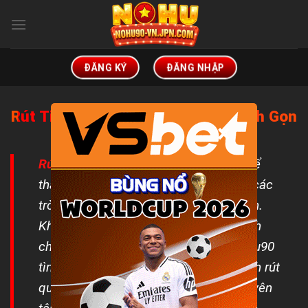
Bỏ
qua
nội
dung
ĐĂNG KÝ
ĐĂNG NHẬP
Rút Tiền Nohu90 – Thao Tác Nhanh Gọn
×
Mất 1 Phút Thực Hiện
Rút tiền Nohu90
là bước quan trọng để
thành viên nhận quỹ sau khi tham gia các
trò giải trí trực tuyến tại nền tảng uy tín.
Khi nắm rõ quy trình, thao tác sẽ nhanh
chóng, an toàn và hiệu quả. Cùng Nohu90
tìm hiểu chi tiết từng bước để quá trình rút
quỹ diễn ra suôn sẻ, giúp khách hàng yên