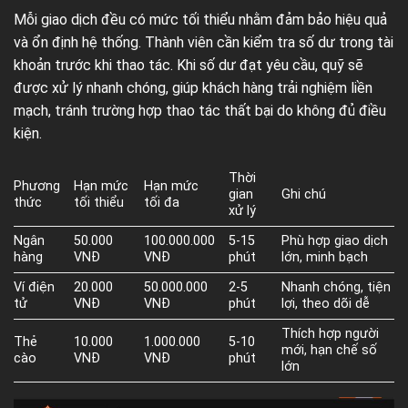
Mỗi giao dịch đều có mức tối thiểu nhằm đảm bảo hiệu quả
và ổn định hệ thống. Thành viên cần kiểm tra số dư trong tài
khoản trước khi thao tác. Khi số dư đạt yêu cầu, quỹ sẽ
được xử lý nhanh chóng, giúp khách hàng trải nghiệm liền
mạch, tránh trường hợp thao tác thất bại do không đủ điều
kiện.
Thời
Phương
Hạn mức
Hạn mức
gian
Ghi chú
thức
tối thiểu
tối đa
xử lý
Ngân
50.000
100.000.000
5-15
Phù hợp giao dịch
hàng
VNĐ
VNĐ
phút
lớn, minh bạch
Ví điện
20.000
50.000.000
2-5
Nhanh chóng, tiện
tử
VNĐ
VNĐ
phút
lợi, theo dõi dễ
Thích hợp người
Thẻ
10.000
1.000.000
5-10
mới, hạn chế số
cào
VNĐ
VNĐ
phút
lớn