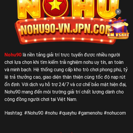
✕
Nohu90
là nền tảng giải trí trực tuyến được nhiều người
chơi lựa chọn khi tìm kiếm trải nghiệm nohu uy tín, an toàn
và minh bạch. Hệ thống cung cấp kho trò chơi phong phú, tỷ
lệ trả thưởng cao, giao diện thân thiện cùng tốc độ nạp rút
ổn định. Với dịch vụ hỗ trợ 24/7 và cơ chế bảo mật hiện đại,
Nohu90 mang đến môi trường giải trí chất lượng dành cho
cộng đồng người chơi tại Việt Nam.
Hashtag: #Nohu90 #nohu #quayhu #gamenohu #nohucom