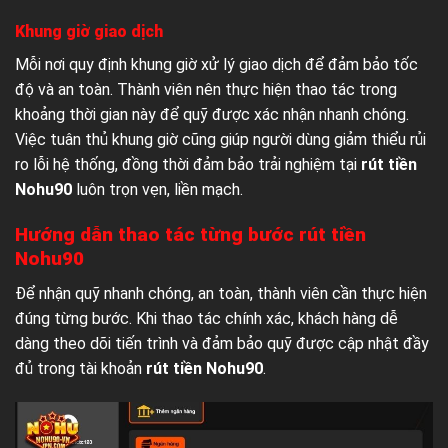
Khung giờ giao dịch
Mỗi nơi quy định khung giờ xử lý giao dịch để đảm bảo tốc
độ và an toàn. Thành viên nên thực hiện thao tác trong
khoảng thời gian này để quỹ được xác nhận nhanh chóng.
Việc tuân thủ khung giờ cũng giúp người dùng giảm thiểu rủi
ro lỗi hệ thống, đồng thời đảm bảo trải nghiệm tại
rút tiền
Nohu90
luôn trọn vẹn, liền mạch.
Hướng dẫn thao tác từng bước rút tiền
Nohu90
Để nhận quỹ nhanh chóng, an toàn, thành viên cần thực hiện
đúng từng bước. Khi thao tác chính xác, khách hàng dễ
dàng theo dõi tiến trình và đảm bảo quỹ được cập nhật đầy
đủ trong tài khoản
rút tiền Nohu90
.