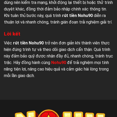
dùng nên kiểm tra mạng, khởi động lại thiết bị hoặc thử trình
duyệt khác, đồng thời đảm bảo nhập chính xác thông tin.
Khi tuân thủ bước này, quá trình
rút tiền Nohu90
diễn ra
thuận lợi và nhanh chóng, tránh gián đoạn trải nghiệm giải trí.
Lời kết
Việc
rút tiền Nohu90
trở nên đơn giản khi thành viên thực
hiện đúng trình tự và theo dõi giao dịch cẩn thận. Quá trình
này đảm bảo quỹ được nhận đầy đủ, nhanh chóng, tránh trục
trặc. Hãy đồng hành cùng
Nohu90
để trải nghiệm mọi tính
năng tiện lợi, nâng cao hiệu quả và cảm giác hài lòng trong
mỗi lần giao dịch.