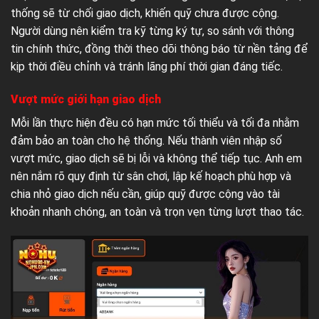
thống sẽ từ chối giao dịch, khiến quỹ chưa được cộng.
Người dùng nên kiểm tra kỹ từng ký tự, so sánh với thông
tin chính thức, đồng thời theo dõi thông báo từ nền tảng để
kịp thời điều chỉnh và tránh lãng phí thời gian đáng tiếc.
Vượt mức giới hạn giao dịch
Mỗi lần thực hiện đều có hạn mức tối thiểu và tối đa nhằm
đảm bảo an toàn cho hệ thống. Nếu thành viên nhập số
vượt mức, giao dịch sẽ bị lỗi và không thể tiếp tục. Anh em
nên nắm rõ quy định từ sân chơi, lập kế hoạch phù hợp và
chia nhỏ giao dịch nếu cần, giúp quỹ được cộng vào tài
khoản nhanh chóng, an toàn và trọn vẹn từng lượt thao tác.